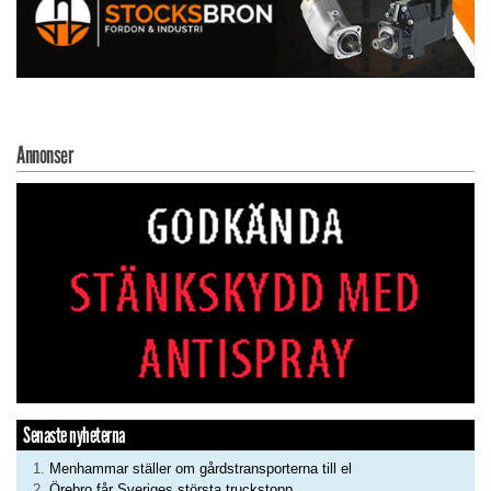
Annonser
Senaste nyheterna
Menhammar ställer om gårdstransporterna till el
Örebro får Sveriges största truckstopp