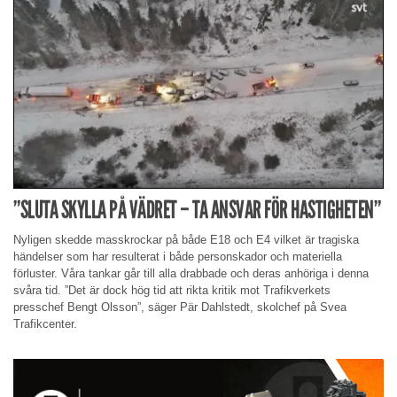
”SLUTA SKYLLA PÅ VÄDRET – TA ANSVAR FÖR HASTIGHETEN”
Nyligen skedde masskrockar på både E18 och E4 vilket är tragiska
händelser som har resulterat i både personskador och materiella
förluster. Våra tankar går till alla drabbade och deras anhöriga i denna
svåra tid. ”Det är dock hög tid att rikta kritik mot Trafikverkets
presschef Bengt Olsson”, säger Pär Dahlstedt, skolchef på Svea
Trafikcenter.