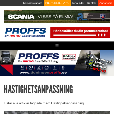
Skip
Korsordsvinnare
PRENUMERERA NU
Mina sidor
Kontakt
Annonsera
to
content
≡
HASTIGHETSANPASSNING
Listar alla artiklar taggade med: Hastighetsanpassning