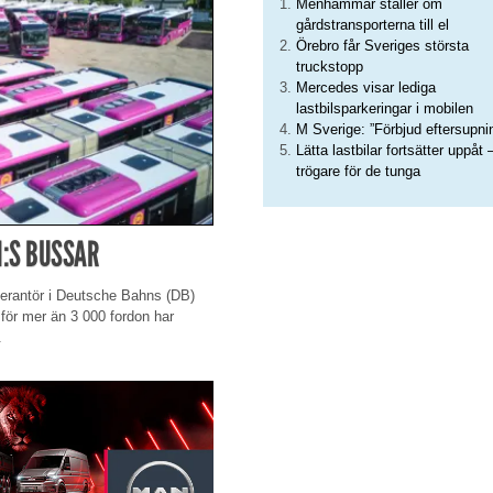
Menhammar ställer om
gårdstransporterna till el
Örebro får Sveriges största
truckstopp
Mercedes visar lediga
lastbilsparkeringar i mobilen
M Sverige: ”Förbjud eftersupni
Lätta lastbilar fortsätter uppåt 
trögare för de tunga
N:S BUSSAR
verantör i Deutsche Bahns (DB)
 för mer än 3 000 fordon har
.