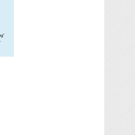
ng”
–