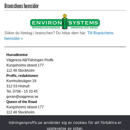
Branschens hemsidor
Söker du företag i branschen? Du hittar dem här:
Till Branschens
hemsidor »
Huvudkontor
Vägpress AB/Tidningen Proffs
Kungsholms strand 177
112 48 Stockholm
Proffs, redaktionen
Kornhultsvägen 19
312 53 Hishult
Tel. 0708 - 15 33 45
goran@vagpress.se
Queen of the Road
Kungsholms strand 177
112 48 Stockholm
Annonsera
tidningenproffs.se använder sig av cookies för att förbättra er
Tel. 08 - 653 83 80
annons@vagpress.se
upplevelse av sidan.