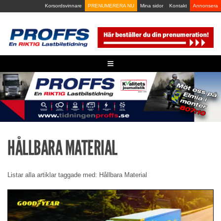
Skip
Korsordsvinnare
PRENUMERERA NU
Mina sidor
Kontakt
Annonsera
to
content
≡
HÅLLBARA MATERIAL
Listar alla artiklar taggade med: Hållbara Material