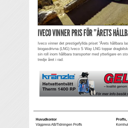
IVECO VINNER PRIS FÖR ”ÅRETS HÅLL
Iveco vinner det prestigefyllda priset ”Årets hållbara last
biogasdrivna (LNG) Iveco S Way LNG toppar dragbilskat
sin roll inom hållbara transporter med ytterligare en stor
tredje året i rad.
Huvudkontor
Proffs,
Vägpress AB/Tidningen Proffs
Kornhu