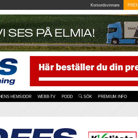
Korsordsvinnare
PRE
HENS HEMSIDOR
WEBB-TV
PODD
SÖK
PREMIUM INFO