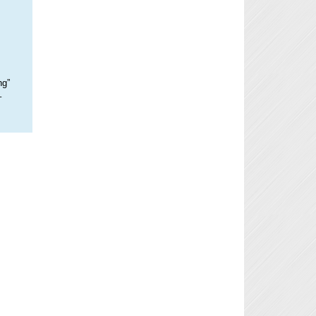
ng”
–