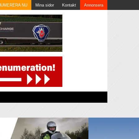
NUMERERA NU
Mina sidor
Kontakt
Annonsera