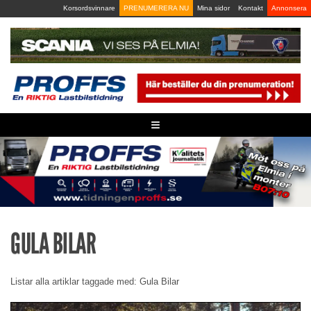
Skip
Korsordsvinnare
PRENUMERERA NU
Mina sidor
Kontakt
Annonsera
to
content
≡
GULA BILAR
Listar alla artiklar taggade med: Gula Bilar