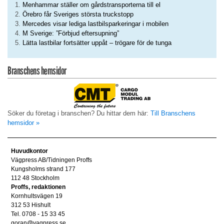
Menhammar ställer om gårdstransporterna till el
Örebro får Sveriges största truckstopp
Mercedes visar lediga lastbilsparkeringar i mobilen
M Sverige: ”Förbjud eftersupning”
Lätta lastbilar fortsätter uppåt – trögare för de tunga
Branschens hemsidor
Söker du företag i branschen? Du hittar dem här:
Till Branschens
hemsidor »
Huvudkontor
Vägpress AB/Tidningen Proffs
Kungsholms strand 177
112 48 Stockholm
Proffs, redaktionen
Kornhultsvägen 19
312 53 Hishult
Tel. 0708 - 15 33 45
goran@vagpress.se