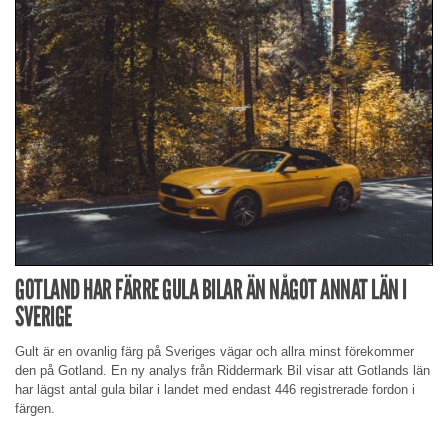
GOTLAND HAR FÄRRE GULA BILAR ÄN NÅGOT ANNAT LÄN I
SVERIGE
Gult är en ovanlig färg på Sveriges vägar och allra minst förekommer
den på Gotland. En ny analys från Riddermark Bil visar att Gotlands län
har lägst antal gula bilar i landet med endast 446 registrerade fordon i
färgen.