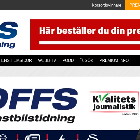
Korsordsvinnare
PRE
HENS HEMSIDOR
WEBB-TV
PODD
SÖK
PREMIUM INFO