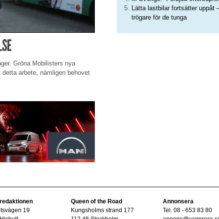
Lätta lastbilar fortsätter uppåt 
trögare för de tunga
LSE
ger. Gröna Mobilisters nya
 detta arbete, nämligen behovet
 redaktionen
Queen of the Road
Annonsera
ltsvägen 19
Kungsholms strand 177
Tel. 08 - 653 83 80
Hishult
112 48 Stockholm
annons@vagpress.s