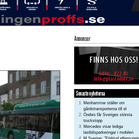
Annonser
Senaste nyheterna
Menhammar ställer om
gårdstransporterna till el
Örebro får Sveriges största
truckstopp
Mercedes visar lediga
lastbilsparkeringar i mobilen
M Sverige: ”Förbjud eftersupni