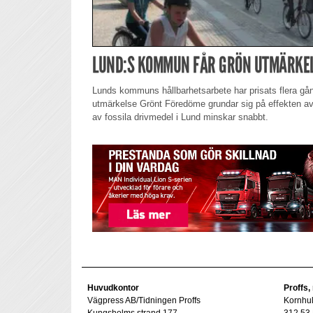
LUND:S KOMMUN FÅR GRÖN UTMÄRKE
Lunds kommuns hållbarhetsarbete har prisats flera gån
utmärkelse Grönt Föredöme grundar sig på effekten av
av fossila drivmedel i Lund minskar snabbt.
Huvudkontor
Proffs,
Vägpress AB/Tidningen Proffs
Kornhu
Kungsholms strand 177
312 53 