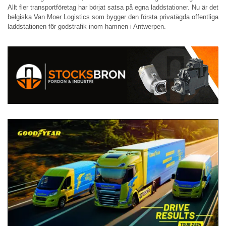
Allt fler transportföretag har börjat satsa på egna laddstationer. Nu är det
belgiska Van Moer Logistics som bygger den första privatägda offentliga
laddstationen för godstrafik inom hamnen i Antwerpen.