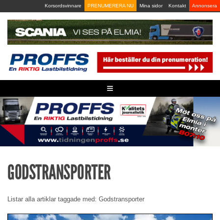
Skip
Korsordsvinnare
PRENUMERERA NU
Mina sidor
Kontakt
Annonsera
to
content
≡
GODSTRANSPORTER
Listar alla artiklar taggade med: Godstransporter