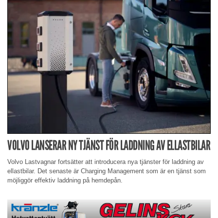
VOLVO LANSERAR NY TJÄNST FÖR LADDNING AV ELLASTBILAR
Volvo Lastvagnar fortsätter att introducera nya tjänster för laddning av
ellastbilar. Det senaste är Charging Management som är en tjänst som
möjliggör effektiv laddning på hemdepån.