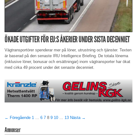
ÖKADE UTGIFTER FÖR EU:S ÅKERIER UNDER SISTA DECENNIET
Vägtransportörer spenderar mer på löner, utrustning och tjänster. Texten
är baserad på den senaste IRU Intelligence Briefing. De totala lönerna
(inklusive löner, bonusar och ersättningar) inom vägtransporter har ökat
med cirka 49 procent under det senaste decenniet.
← Föregående
1
…
6
7
8
9
10
…
13
Nästa →
Annonser