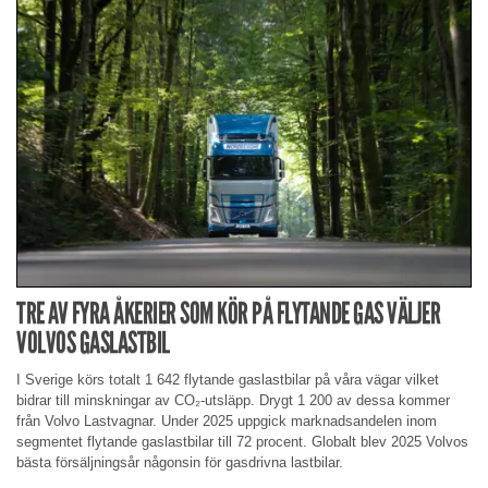
TRE AV FYRA ÅKERIER SOM KÖR PÅ FLYTANDE GAS VÄLJER
VOLVOS GASLASTBIL
I Sverige körs totalt 1 642 flytande gaslastbilar på våra vägar vilket
bidrar till minskningar av CO₂-utsläpp. Drygt 1 200 av dessa kommer
från Volvo Lastvagnar. Under 2025 uppgick marknadsandelen inom
segmentet flytande gaslastbilar till 72 procent. Globalt blev 2025 Volvos
bästa försäljningsår någonsin för gasdrivna lastbilar.