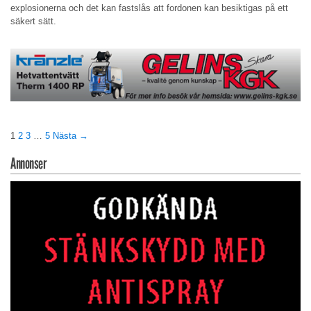
explosionerna och det kan fastslås att fordonen kan besiktigas på ett
säkert sätt.
1
2
3
…
5
Nästa →
Annonser