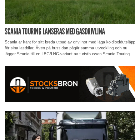
SCANIA TOURING LANSERAS MED GASDRIVLINA
Scania är känt för sitt breda utbud av drivlinor med låga koldioxidutsläpp
för sina lastbilar. Även på bussidan pågår samma utveckling och nu
lägger Scania till en LBG/LNG-variant av turistbussen Scania Touring.