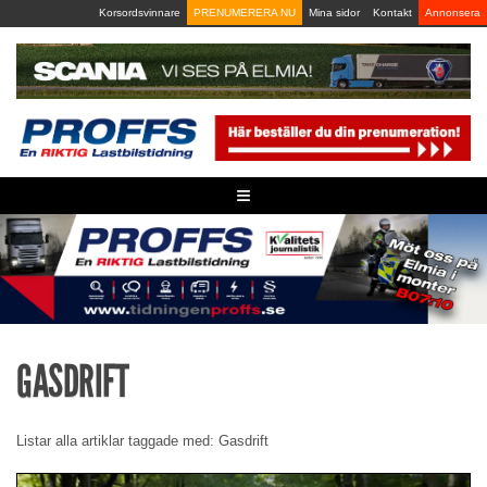
Skip
Korsordsvinnare
PRENUMERERA NU
Mina sidor
Kontakt
Annonsera
to
content
≡
GASDRIFT
Listar alla artiklar taggade med: Gasdrift