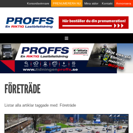
Skip
Korsordsvinnare
PRENUMERERA NU
Mina sidor
Kontakt
Annonsera
to
content
≡
FÖRETRÄDE
Listar alla artiklar taggade med: Företräde