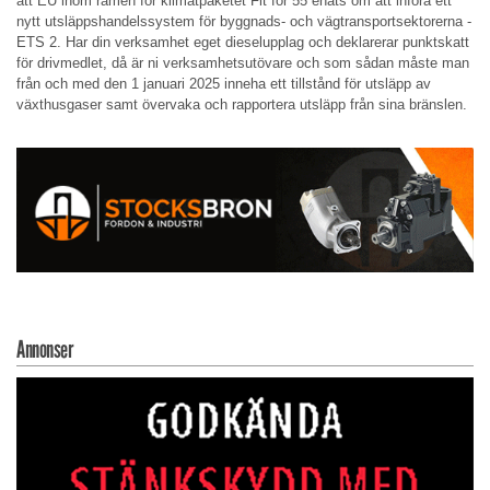
att EU inom ramen för klimatpaketet Fit for 55 enats om att införa ett
nytt utsläppshandelssystem för byggnads- och vägtransportsektorerna -
ETS 2. Har din verksamhet eget dieselupplag och deklarerar punktskatt
för drivmedlet, då är ni verksamhetsutövare och som sådan måste man
från och med den 1 januari 2025 inneha ett tillstånd för utsläpp av
växthusgaser samt övervaka och rapportera utsläpp från sina bränslen.
Annonser