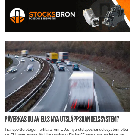
PÅVERKAS DU AV EU:S NYA UTSLÄPPSHANDELSSYSTEM?
Transportföretagen förklarar om EU:s nya utsläppshandelssystem efter