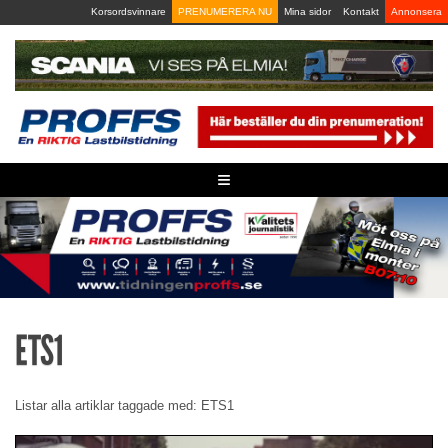
Skip
Korsordsvinnare
PRENUMERERA NU
Mina sidor
Kontakt
Annonsera
to
content
≡
ETS1
Listar alla artiklar taggade med: ETS1