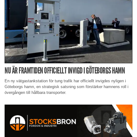
NU ÄR FRAMTIDEN OFFICIELLT INVIGD I GÖTEBORGS HAMN
En ny vätgastankstation för tung trafik har officiellt invigdes nyligen i
Göteborgs hamn, en strategisk satsning som förstärker hamnens roll i
övergången till hållbara transporter.