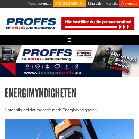
Skip
Korsordsvinnare
PRENUMERERA NU
Mina sidor
Kontakt
Annonsera
to
content
≡
ENERGIMYNDIGHETEN
Listar alla artiklar taggade med: Energimyndigheten