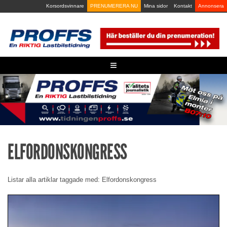
Skip
Korsordsvinnare
PRENUMERERA NU
Mina sidor
Kontakt
Annonsera
to
content
≡
ELFORDONSKONGRESS
Listar alla artiklar taggade med: Elfordonskongress