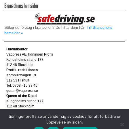
Branschens hemsidor
Söker du företag i branschen? Du hittar dem här:
Till Branschens
hemsidor »
Huvudkontor
Vägpress AB/Tidningen Proffs
Kungsholms strand 177
112 48 Stockholm
Proffs, redaktionen
Kornhultsvägen 19
312 53 Hishult
Tel. 0708 - 15 33 45
goran@vagpress.se
Queen of the Road
Kungsholms strand 177
112 48 Stockholm
Annonsera
tidningenproffs.se använder sig av cookies för att förbättra er
Tel. 08 - 653 83 80
annons@vagpress.se
upplevelse av sidan.
Personuppgifter