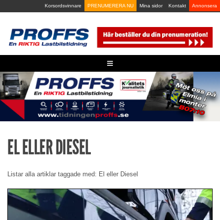
Skip
Korsordsvinnare
PRENUMERERA NU
Mina sidor
Kontakt
Annonsera
to
content
≡
EL ELLER DIESEL
Listar alla artiklar taggade med: El eller Diesel