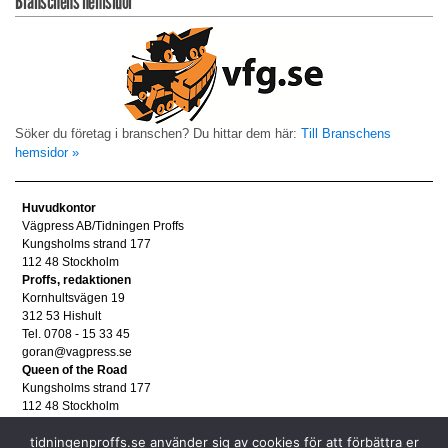
Branschens hemsidor
Söker du företag i branschen? Du hittar dem här:
Till Branschens
hemsidor »
Huvudkontor
Vägpress AB/Tidningen Proffs
Kungsholms strand 177
112 48 Stockholm
Proffs, redaktionen
Kornhultsvägen 19
312 53 Hishult
Tel. 0708 - 15 33 45
goran@vagpress.se
Queen of the Road
Kungsholms strand 177
112 48 Stockholm
Annonsera
tidningenproffs.se använder sig av cookies för att förbättra er
Tel. 08 - 653 83 80