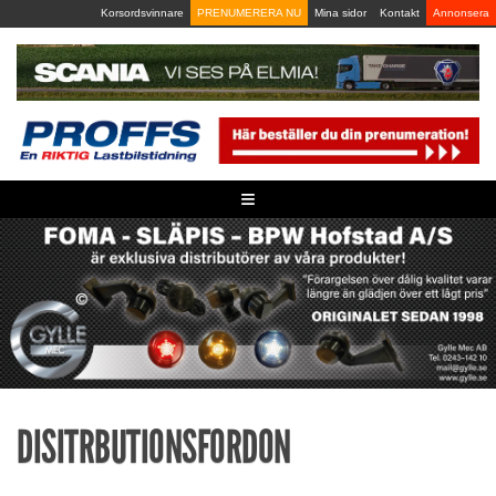
Skip
Korsordsvinnare
PRENUMERERA NU
Mina sidor
Kontakt
Annonsera
to
content
≡
DISITRBUTIONSFORDON