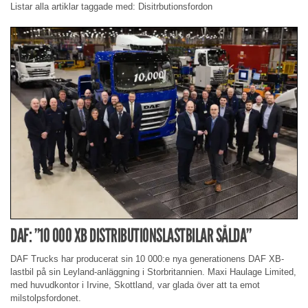
Listar alla artiklar taggade med: Disitrbutionsfordon
DAF: ”10 000 XB DISTRIBUTIONSLASTBILAR SÅLDA”
DAF Trucks har producerat sin 10 000:e nya generationens DAF XB-
lastbil på sin Leyland-anläggning i Storbritannien. Maxi Haulage Limited,
med huvudkontor i Irvine, Skottland, var glada över att ta emot
milstolpsfordonet.