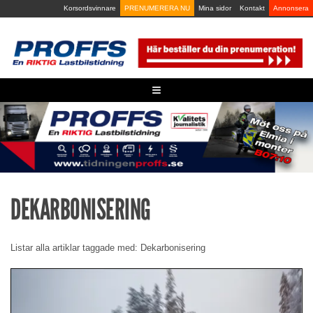
Skip
Korsordsvinnare
PRENUMERERA NU
Mina sidor
Kontakt
Annonsera
to
content
≡
DEKARBONISERING
Listar alla artiklar taggade med: Dekarbonisering