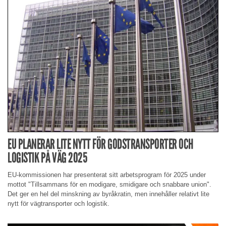
EU PLANERAR LITE NYTT FÖR GODSTRANSPORTER OCH
LOGISTIK PÅ VÄG 2025
EU-kommissionen har presenterat sitt arbetsprogram för 2025 under
mottot "Tillsammans för en modigare, smidigare och snabbare union".
Det ger en hel del minskning av byråkratin, men innehåller relativt lite
nytt för vägtransporter och logistik.