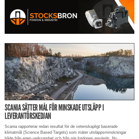
SCANIA SÄTTER MÅL FÖR MINSKADE UTSLÄPP I
LEVERANTÖRSKEDJAN
Scania rapporterar redan resultat för de vetenskapligt baserade
klimatmål (Science Based Targets) som mäter utsläppsminskningar
både från egen verksamhet och från när fordonen används. Nu