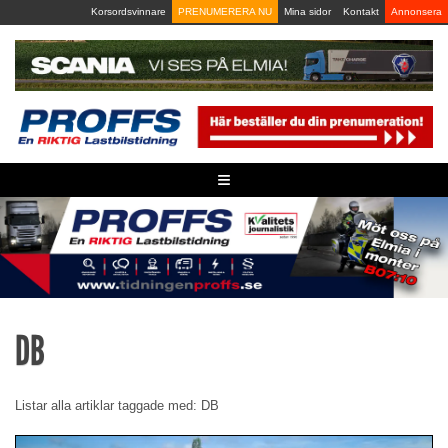
Skip
Korsordsvinnare
PRENUMERERA NU
Mina sidor
Kontakt
Annonsera
to
content
≡
DB
Listar alla artiklar taggade med: DB