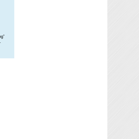
ng”
–