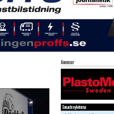
Annonser
Senaste nyheterna