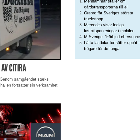
Menhammar ställer om
gårdstransporterna till el
Örebro får Sveriges största
truckstopp
Mercedes visar lediga
lastbilsparkeringar i mobilen
M Sverige: ”Förbjud eftersupni
Lätta lastbilar fortsätter uppåt 
trögare för de tunga
 AV CITIRA
en. Genom samgåendet stärks
hallen fortsätter sin verksamhet