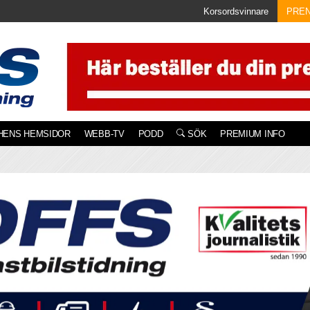
Korsordsvinnare
PRE
HENS HEMSIDOR
WEBB-TV
PODD
SÖK
PREMIUM INFO