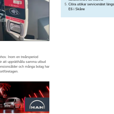
Citira utökar servicenätet läng
E6 i Skåne
behov. Inom en treårsperiod
ör att upprätthålla samma utbud
pensionsålder och många bolag har
portföretagen.