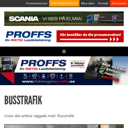
Skip
Korsordsvinnare
PRENUMERERA NU
Mina sidor
Kontakt
Annonsera
to
content
≡
BUSSTRAFIK
Listar alla artiklar taggade med: Busstrafik