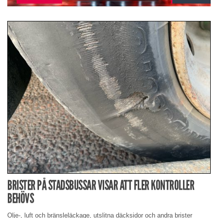
BRISTER PÅ STADSBUSSAR VISAR ATT FLER KONTROLLER
BEHÖVS
Olje-, luft och bränsleläckage, utslitna däcksidor och andra brister