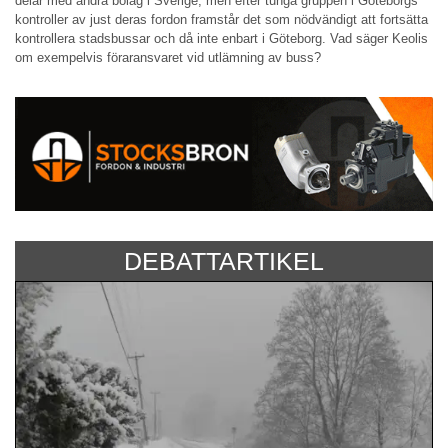
delar med andra bolag i Sverige, men efter tunga gruppen i Göteborgs
kontroller av just deras fordon framstår det som nödvändigt att fortsätta
kontrollera stadsbussar och då inte enbart i Göteborg. Vad säger Keolis
om exempelvis föraransvaret vid utlämning av buss?
DEBATTARTIKEL