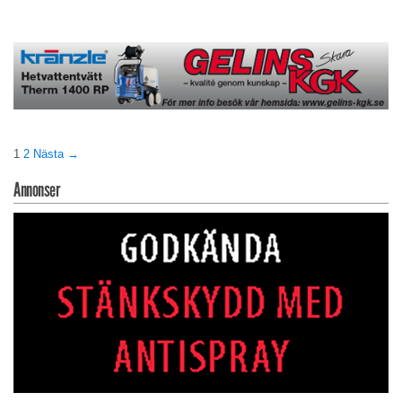
1
2
Nästa →
Annonser