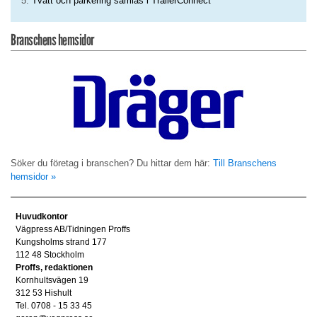
Tvätt och parkering samlas i TrailerConnect
Branschens hemsidor
Söker du företag i branschen? Du hittar dem här:
Till Branschens
hemsidor »
Huvudkontor
Vägpress AB/Tidningen Proffs
Kungsholms strand 177
112 48 Stockholm
Proffs, redaktionen
Kornhultsvägen 19
312 53 Hishult
Tel. 0708 - 15 33 45