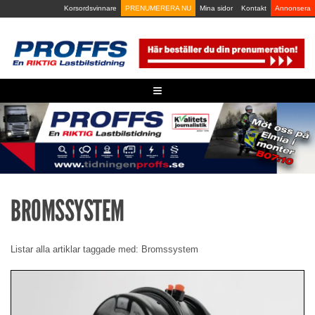
Skip
Korsordsvinnare
PRENUMERERA NU
Mina sidor
Kontakt
Annonsera
to
content
≡
BROMSSYSTEM
Listar alla artiklar taggade med: Bromssystem