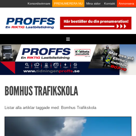
Skip
Korsordsvinnare
PRENUMERERA NU
Mina sidor
Kontakt
Annonsera
to
content
≡
BOMHUS TRAFIKSKOLA
Listar alla artiklar taggade med: Bomhus Trafikskola