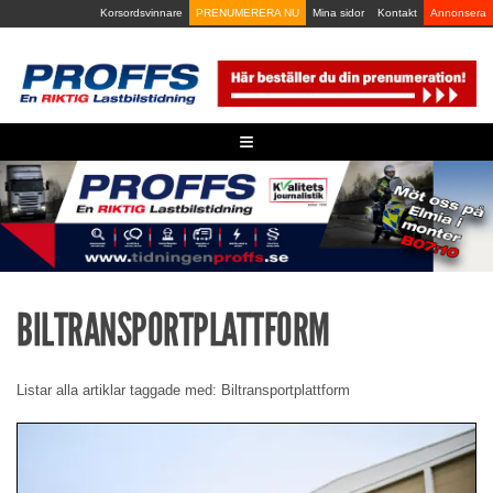
Skip
Korsordsvinnare
PRENUMERERA NU
Mina sidor
Kontakt
Annonsera
to
content
≡
BILTRANSPORTPLATTFORM
Listar alla artiklar taggade med: Biltransportplattform