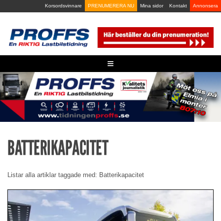
Skip
Korsordsvinnare
PRENUMERERA NU
Mina sidor
Kontakt
Annonsera
to
content
≡
BATTERIKAPACITET
Listar alla artiklar taggade med: Batterikapacitet