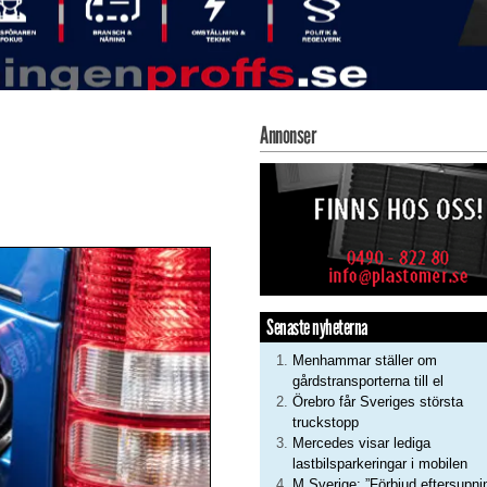
Annonser
Senaste nyheterna
Menhammar ställer om
gårdstransporterna till el
Örebro får Sveriges största
truckstopp
Mercedes visar lediga
lastbilsparkeringar i mobilen
M Sverige: ”Förbjud eftersupni