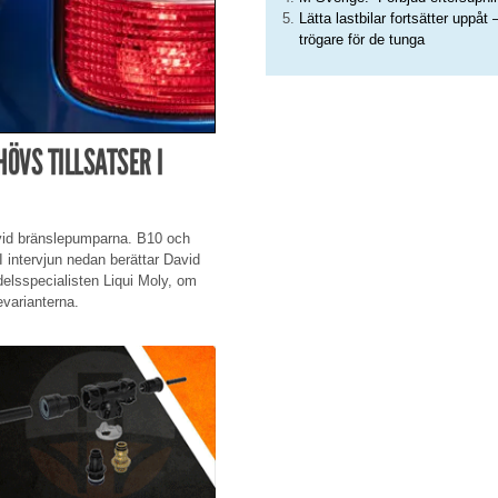
Lätta lastbilar fortsätter uppåt 
trögare för de tunga
ÖVS TILLSATSER I
l vid bränslepumparna. B10 och
 intervjun nedan berättar David
delsspecialisten Liqui Moly, om
varianterna.