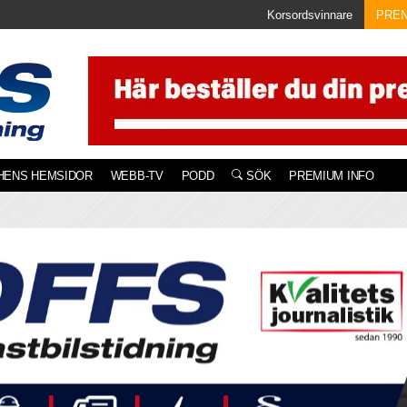
Korsordsvinnare
PRE
HENS HEMSIDOR
WEBB-TV
PODD
SÖK
PREMIUM INFO