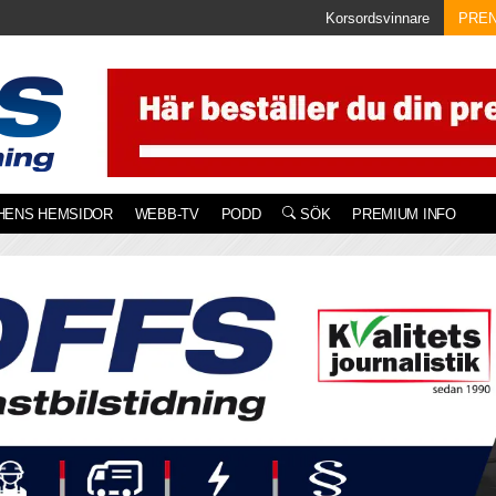
Korsordsvinnare
PRE
HENS HEMSIDOR
WEBB-TV
PODD
SÖK
PREMIUM INFO