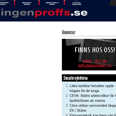
Annonser
Senaste nyheterna
Lätta lastbilar fortsätter uppåt 
trögare för de tunga
CEVA: Bättre arbetsvillkor får f
lastbilsförare att stanna
Citira utökar servicenätet läng
E6 i Skåne
Försvarsteknik kan bana väg f