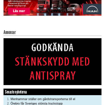
Annonser
Senaste nyheterna
Menhammar ställer om gårdstransporterna till el
Örebro får Sveriges största truckstopp