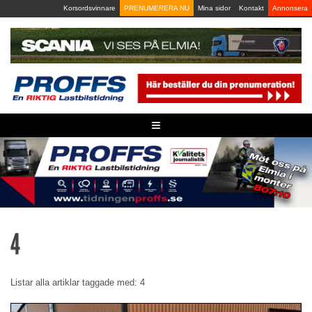
Skip
Korsordsvinnare
PRENUMERERA NU
Mina sidor
Kontakt
Annonsera
to
content
≡
4
Listar alla artiklar taggade med: 4