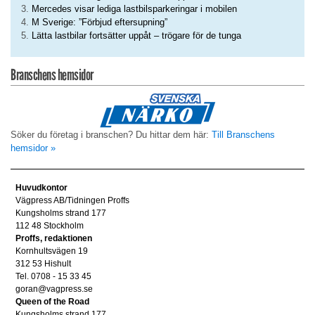
Mercedes visar lediga lastbilsparkeringar i mobilen
M Sverige: ”Förbjud eftersupning”
Lätta lastbilar fortsätter uppåt – trögare för de tunga
Branschens hemsidor
Söker du företag i branschen? Du hittar dem här:
Till Branschens
hemsidor »
Huvudkontor
Vägpress AB/Tidningen Proffs
Kungsholms strand 177
112 48 Stockholm
Proffs, redaktionen
Kornhultsvägen 19
312 53 Hishult
Tel. 0708 - 15 33 45
goran@vagpress.se
Queen of the Road
Kungsholms strand 177