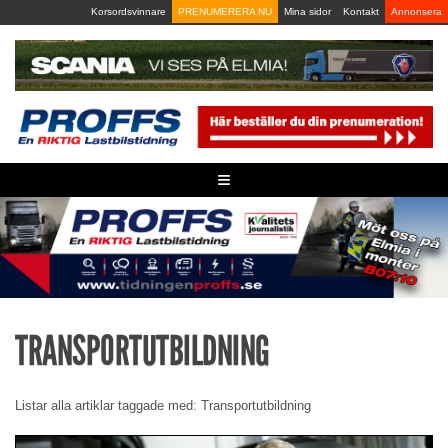
Skip
Korsordsvinnare
PRENUMERERA NU
Mina sidor
Kontakt
Annonsera
to
content
≡
TRANSPORTUTBILDNING
Listar alla artiklar taggade med: Transportutbildning