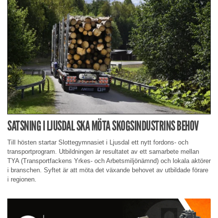
SATSNING I LJUSDAL SKA MÖTA SKOGSINDUSTRINS BEHOV
Till hösten startar Slottegymnasiet i Ljusdal ett nytt fordons- och
transportprogram. Utbildningen är resultatet av ett samarbete mellan
TYA (Transportfackens Yrkes- och Arbetsmiljönämnd) och lokala aktörer
i branschen. Syftet är att möta det växande behovet av utbildade förare
i regionen.