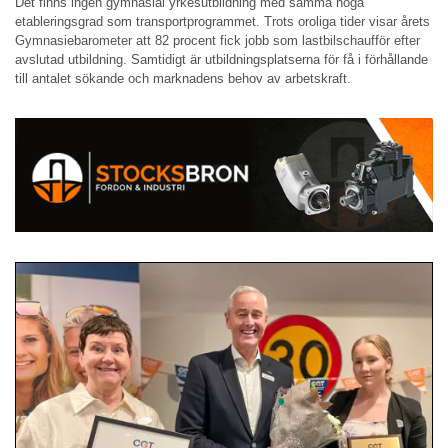
Det finns ingen gymnasial yrkesutbildning med samma höga
etableringsgrad som transportprogrammet. Trots oroliga tider visar årets
Gymnasiebarometer att 82 procent fick jobb som lastbilschaufför efter
avslutad utbildning. Samtidigt är utbildningsplatserna för få i förhållande
till antalet sökande och marknadens behov av arbetskraft.