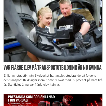
VAR FJÄRDE ELEV PÅ TRANSPORTUTBILDNING ÄR NU KVINNA
Enligt ny statistik från Skolverket har antalet studerande på fordons-
och transportutbildningar inom Komvux ökat med 35 procent på bara två
år. Samtidigt är nu var fjärde elev kvinna.