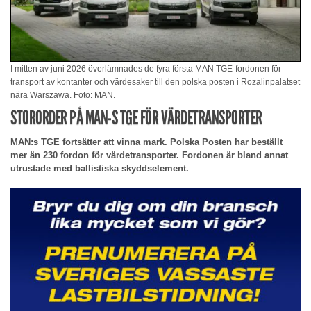
I mitten av juni 2026 överlämnades de fyra första MAN TGE-fordonen för
transport av kontanter och värdesaker till den polska posten i Rozalinpalatset
nära Warszawa. Foto: MAN.
STORORDER PÅ MAN-S TGE FÖR VÄRDETRANSPORTER
MAN:s TGE fortsätter att vinna mark. Polska Posten har beställt
mer än 230 fordon för värdetransporter. Fordonen är bland annat
utrustade med ballistiska skyddselement.