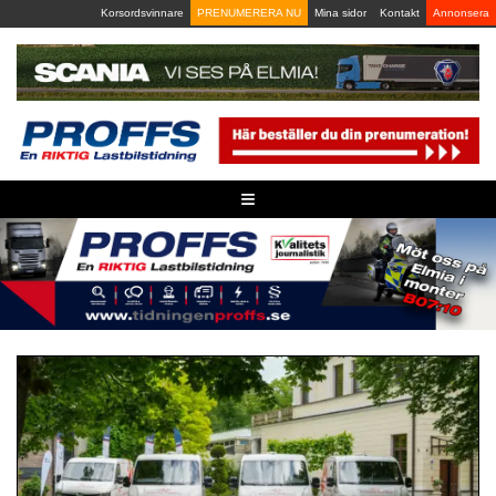
Skip
Korsordsvinnare
PRENUMERERA NU
Mina sidor
Kontakt
Annonsera
to
content
≡