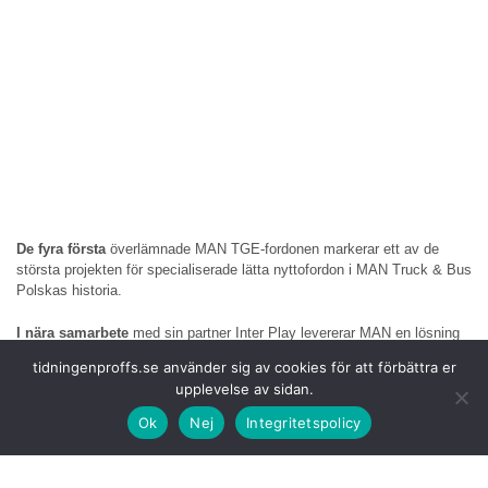
De fyra första
överlämnade MAN TGE-fordonen markerar ett av de
största projekten för specialiserade lätta nyttofordon i MAN Truck & Bus
Polskas historia.
I nära samarbete
med sin partner Inter Play levererar MAN en lösning
skräddarsydd för de krävande kraven på säker värdetransport. Fordonen
tidningenproffs.se använder sig av cookies för att förbättra er
kombinerar toppmodern teknik, avancerade säkerhetssystem och
upplevelse av sidan.
högsta tillverkningsstandarder.
Ok
Nej
Integritetspolicy
De levererade
MAN TGE-fordonen är utrustade med moderna
säkerhetslösningar. Dessa inkluderar bland annat ballistiska
skyddselement, skottsäkra rutor, övervakningssystem och