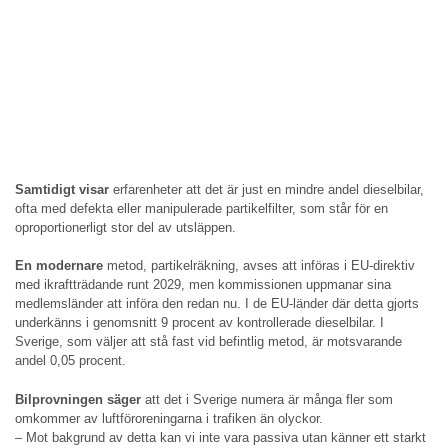
Samtidigt visar
erfarenheter att det är just en mindre andel dieselbilar,
ofta med defekta eller manipulerade partikelfilter, som står för en
oproportionerligt stor del av utsläppen.
En modernare
metod, partikelräkning, avses att införas i EU-direktiv
med ikraftträdande runt 2029, men kommissionen uppmanar sina
medlemsländer att införa den redan nu. I de EU-länder där detta gjorts
underkänns i genomsnitt 9 procent av kontrollerade dieselbilar. I
Sverige, som väljer att stå fast vid befintlig metod, är motsvarande
andel 0,05 procent.
Bilprovningen
säger
att det i Sverige numera är många fler som
omkommer av luftföroreningarna i trafiken än olyckor.
– Mot bakgrund av detta kan vi inte vara passiva utan känner ett starkt