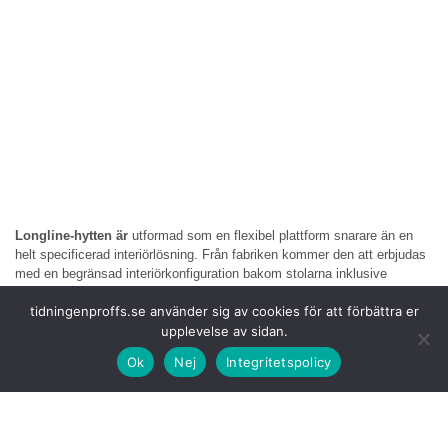
Longline-hytten är
utformad som en flexibel plattform snarare än en
helt specificerad interiörlösning. Från fabriken kommer den att erbjudas
med en begränsad interiörkonfiguration bakom stolarna inklusive
alternativ som standardsäng med förvaring eller hyllor eller en mer
tidningenproffs.se använder sig av cookies för att förbättra er
öppen layout.
upplevelse av sidan.
Konstruktionen
fokuserar på tydligt definierade infästingspunkter vilket
Ok
Nej
Integritetspolicy
gör det möjligt för kunder att utforma interiören efter sina specifika
behov.
Många kunder
förväntas göra sina fordon mer personliga genom
speciallackering och interiörlösningar. För att stödja det kommer Scania