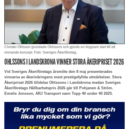
Christer Ohlsson grundade Ohlssons och gjorde en blygsam start till ett
vinnande koncept. Foto: Sveriges Åkeriföretag.
OHLSSONS I LANDSKRONA VINNER STORA ÅKERIPRISET 2026
Vid Sveriges Åkeriföretags årsmöte den 8 maj presenterades
vinnarna av åkerinäringens mest prestigefyllda utmärkelser. Stora
Åkeripriset 2026 tilldelas Ohlssons i Landskrona medan Sveriges
Åkeriföretags Hållbarhetspris 2026 går till Pohjanen & Ström.
Emelie Jonsson, ARJ Transport vann Topp 40 under 40 2025.