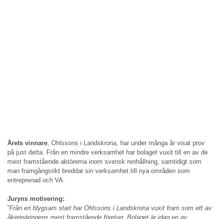
Årets vinnare
, Ohlssons i Landskrona, har under många år visat prov
på just detta. Från en mindre verksamhet har bolaget vuxit till en av de
mest framstående aktörerna inom svensk renhållning, samtidigt som
man framgångsrikt breddat sin verksamhet till nya områden som
entreprenad och VA.
Juryns motivering:
”
Från en blygsam start har Ohlssons i Landskrona vuxit fram som ett av
åkerinäringens mest framstående företag. Bolaget är idag en av