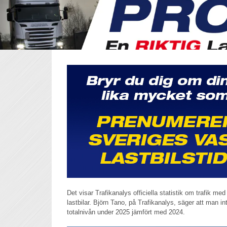
Det visar Trafikanalys officiella statistik om trafik m
lastbilar. Björn Tano, på Trafikanalys, säger att man in
totalnivån under 2025 jämfört med 2024.