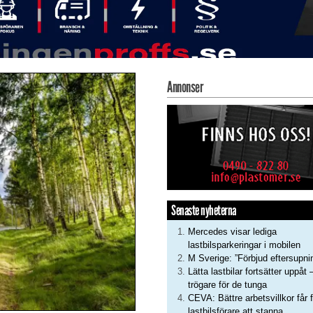
Annonser
Senaste nyheterna
Mercedes visar lediga
lastbilsparkeringar i mobilen
M Sverige: ”Förbjud eftersupni
Lätta lastbilar fortsätter uppåt 
trögare för de tunga
CEVA: Bättre arbetsvillkor får f
lastbilsförare att stanna