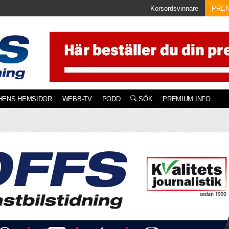
Korsordsvinnare
PRE
HENS HEMSIDOR
WEBB-TV
PODD
SÖK
PREMIUM INFO