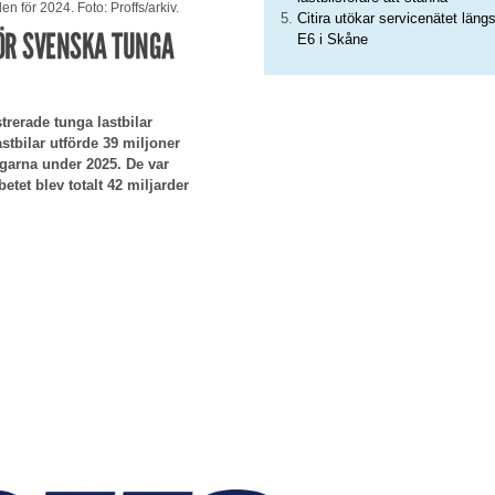
n för 2024. Foto: Proffs/arkiv.
Citira utökar servicenätet läng
ÖR SVENSKA TUNGA
E6 i Skåne
strerade tunga lastbilar
stbilar utförde 39 miljoner
ägarna under 2025. De var
tet blev totalt 42 miljarder