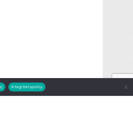
ej
Integritetspolicy