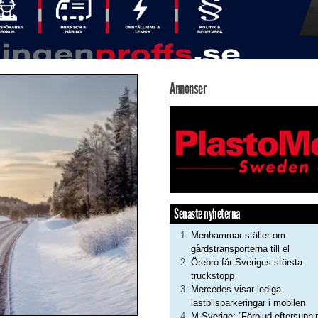
Annonser
Senaste nyheterna
Menhammar ställer om
gårdstransporterna till el
Örebro får Sveriges största
truckstopp
Mercedes visar lediga
lastbilsparkeringar i mobilen
M Sverige: ”Förbjud eftersupni