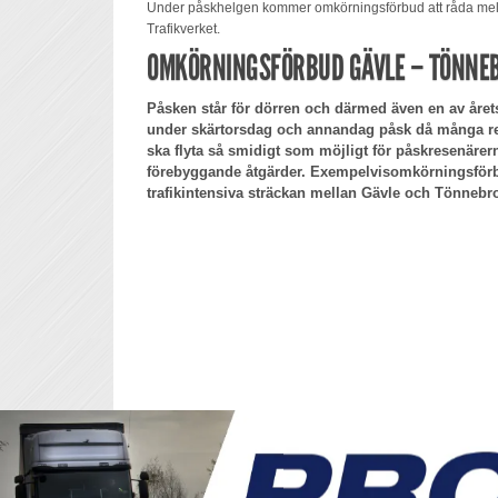
Under påskhelgen kommer omkörningsförbud att råda mel
Trafikverket.
OMKÖRNINGSFÖRBUD GÄVLE – TÖNNE
Påsken står för dörren och därmed även en av årets 
under skärtorsdag och annandag påsk då många rese
ska flyta så smidigt som möjligt för påskresenärerna
förebyggande åtgärder. Exempelvisomkörningsför
trafikintensiva sträckan mellan Gävle och Tönnebr