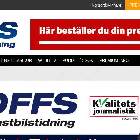
Korsordsvinnare
PRE
HENS HEMSIDOR
WEBB-TV
PODD
SÖK
PREMIUM INFO