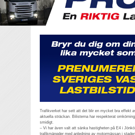
Trafikverket har sett att det blir en mycket bra effekt 
aktuella sträckan. Bilisterna har respekterat omkörnings
smidigt.
– Vi har även valt att sänka hastigheten på E4 i Jönköp
trafikmängder med anledning av motormässan i staden.