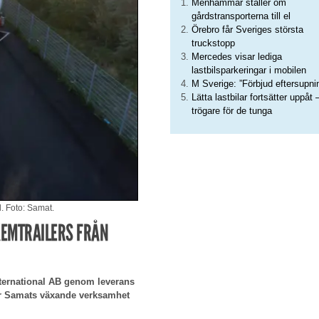
Menhammar ställer om
gårdstransporterna till el
Örebro får Sveriges största
truckstopp
Mercedes visar lediga
lastbilsparkeringar i mobilen
M Sverige: ”Förbjud eftersupni
Lätta lastbilar fortsätter uppåt 
trögare för de tunga
. Foto: Samat.
KEMTRAILERS FRÅN
nternational AB genom leverans
er Samats växande verksamhet