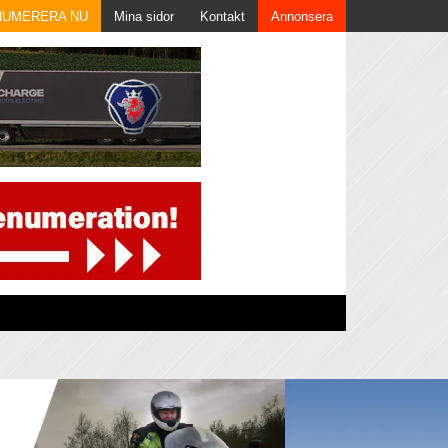
NUMERERA NU
Mina sidor
Kontakt
Annonsera