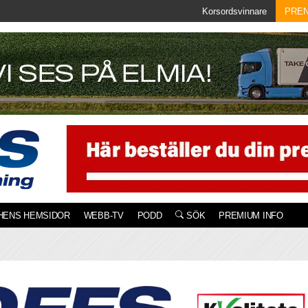
Korsordsvinnare
PRE
HENS HEMSIDOR
WEBB-TV
PODD
SÖK
PREMIUM INFO