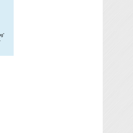
ng”
–