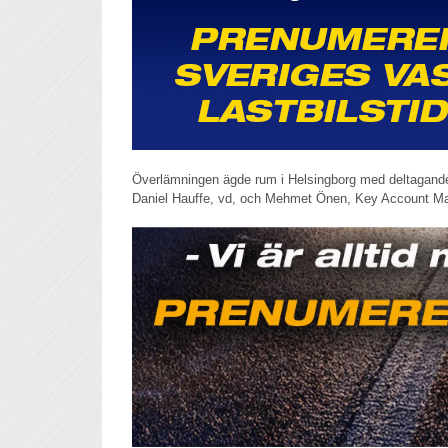
Överlämningen ägde rum i Helsingborg med deltagande 
Daniel Hauffe, vd, och Mehmet Önen, Key Account Ma