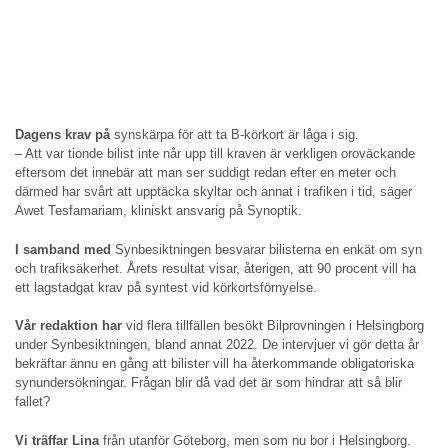
Dagens krav på
synskärpa för att ta B-körkort är låga i sig.
– Att var tionde bilist inte når upp till kraven är verkligen oroväckande
eftersom det innebär att man ser suddigt redan efter en meter och
därmed har svårt att upptäcka skyltar och annat i trafiken i tid, säger
Awet Tesfamariam, kliniskt ansvarig på Synoptik.
I samband med
Synbesiktningen besvarar bilisterna en enkät om syn
och trafiksäkerhet. Årets resultat visar, återigen, att 90 procent vill ha
ett lagstadgat krav på syntest vid körkortsförnyelse.
Vår redaktion har
vid flera tillfällen besökt Bilprovningen i Helsingborg
under Synbesiktningen, bland annat 2022. De intervjuer vi gör detta år
bekräftar ännu en gång att bilister vill ha återkommande obligatoriska
synundersökningar. Frågan blir då vad det är som hindrar att så blir
fallet?
Vi träffar Lina
från utanför Göteborg, men som nu bor i Helsingborg.