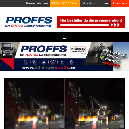
Skip
Korsordsvinnare
PRENUMERERA NU
Mina sidor
Kontakt
Annonsera
to
content
≡