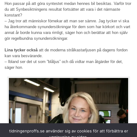
Hon passar på att göra syntestet medan hennes bil besiktas. Varför tror
du att Synbesiktningens resultat fortsätter att vara i det närmaste
konstant?
– Jag tror att människor förnekar att man ser sämre. Jag tycker vi ska
ha återkommande synundersökningar för dem som har körkort och vart
annat år borde kunna vara rimligt, säger hon och berättar att hon själv
gör regelbundna synundersökningar.
Lina tycker också
att de moderna strålkastarljusen på dagens fordon
kan vara besvärande.
– Ibland ser det ut som ”blåljus” och då vidtar man åtgärder för det,
säger hon.
tidningenproffs.se använder sig av cookies för att förbättra er