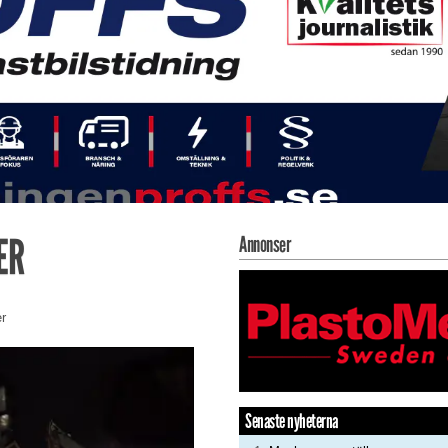
ER
Annonser
er
Senaste nyheterna