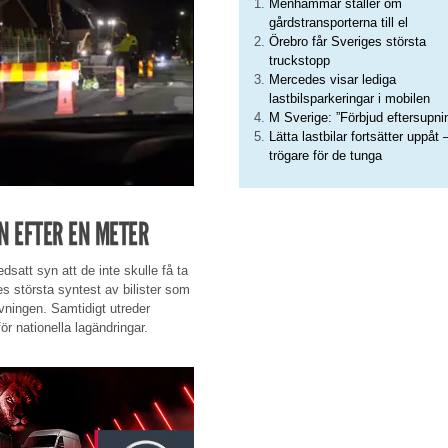
Menhammar ställer om
gårdstransporterna till el
Örebro får Sveriges största
truckstopp
Mercedes visar lediga
lastbilsparkeringar i mobilen
M Sverige: ”Förbjud eftersupni
Lätta lastbilar fortsätter uppåt 
trögare för de tunga
AN EFTER EN METER
satt syn att de inte skulle få ta
es största syntest av bilister som
vningen. Samtidigt utreder
ör nationella lagändringar.