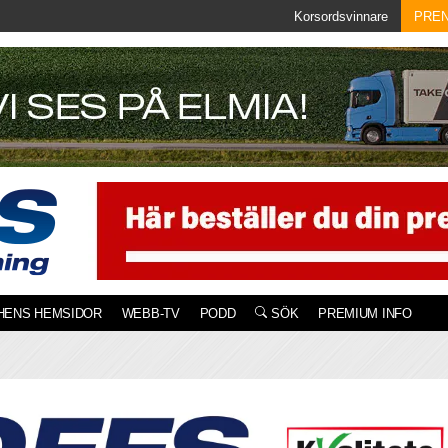
Korsordsvinnare
PRE
HENS HEMSIDOR
WEBB-TV
PODD
SÖK
PREMIUM INFO