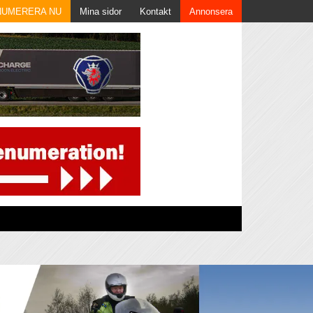
NUMERERA NU
Mina sidor
Kontakt
Annonsera