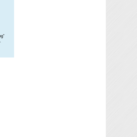
ng”
–