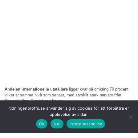
Andelen internationella utställare
ligger kvar på omkring 70 procent,
vilket är samma nivå som senast, med särskilt stark närvaro från
företag i Kina, Turkiet och Italien.
tidningenproffs.se använder sig av cookies för att förbättra er
Nästan en fjärdedel av de
anmälda företagen deltar för första gången,
upplevelse av sidan.
vilket bidrar till en bredare representation av nya aktörer och tekniska
Ok
Nej
Integritetspolicy
lösningar. Samtidigt återvänder flera etablerade tillverkare till mässan.
Bland dessa finns Renault
Trucks och Mercedes-Benz Vans, som