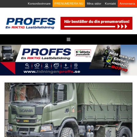
Skip
Korsordsvinnare
PRENUMERERA NU
Mina sidor
Kontakt
Annonsera
to
content
≡