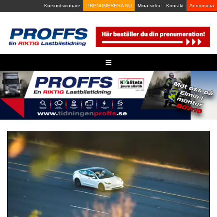
Skip
Korsordsvinnare
PRENUMERERA NU
Mina sidor
Kontakt
Annonsera
to
content
≡