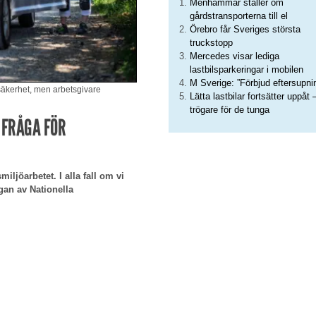
Menhammar ställer om
gårdstransporterna till el
Örebro får Sveriges största
truckstopp
Mercedes visar lediga
lastbilsparkeringar i mobilen
M Sverige: ”Förbjud eftersupni
ksäkerhet, men arbetsgivare
Lätta lastbilar fortsätter uppåt 
trögare för de tunga
 FRÅGA FÖR
iljöarbetet. I alla fall om vi
ågan av Nationella