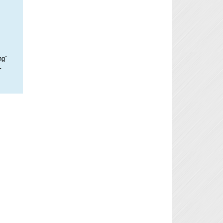
ng”
–