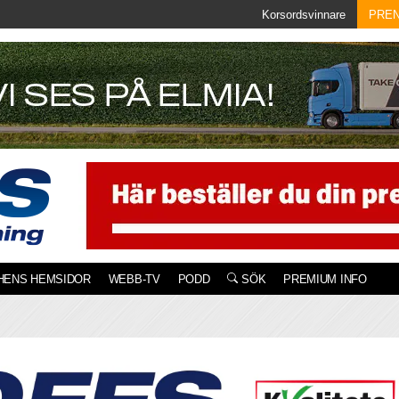
Korsordsvinnare
PRE
HENS HEMSIDOR
WEBB-TV
PODD
SÖK
PREMIUM INFO