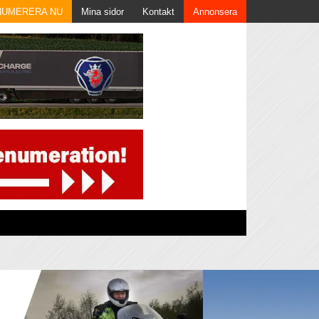
NUMERERA NU
Mina sidor
Kontakt
Annonsera