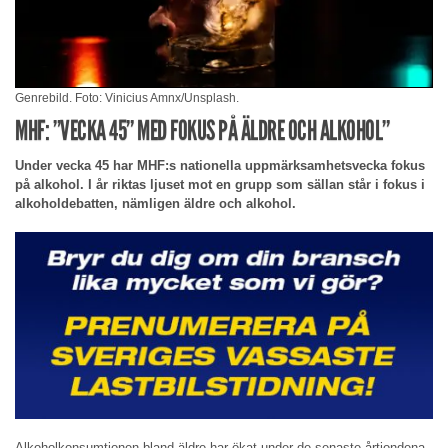
Genrebild. Foto: Vinicius Amnx/Unsplash.
MHF: ”VECKA 45” MED FOKUS PÅ ÄLDRE OCH ALKOHOL”
Under vecka 45 har MHF:s nationella uppmärksamhetsvecka fokus
på alkohol. I år riktas ljuset mot en grupp som sällan står i fokus i
alkoholdebatten, nämligen äldre och alkohol.
Alkoholkonsumtionen bland äldre har ökat under de senaste årtiondena