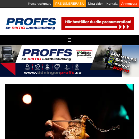
Skip
Korsordsvinnare
PRENUMERERA NU
Mina sidor
Kontakt
Annonsera
to
content
≡