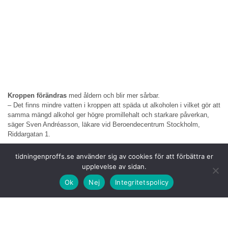
Kroppen förändras
med åldern och blir mer sårbar.
– Det finns mindre vatten i kroppen att späda ut alkoholen i vilket gör att
samma mängd alkohol ger högre promillehalt och starkare påverkan,
säger Sven Andréasson, läkare vid Beroendecentrum Stockholm,
Riddargatan 1.
Han konstaterar
också att antalet alkoholrelaterade dödsfall bland äldre
tidningenproffs.se använder sig av cookies för att förbättra er
ökar i takt med att både antalet äldre och deras alkoholkonsumtion
upplevelse av sidan.
växer. Samtidigt uppmärksammas inte alltid problemen inom vården.
Ok
Nej
Integritetspolicy
– Äldre personer får sällan frågor om sina alkoholvanor inom
primärvården. Många riskbruk upptäcks aldrig, säger Andreasson.
Under hela vecka
45 kommer MHF att publicera dagliga inlägg i sina
kanalermed fakta, intervjuer och råd kopplade till temat ”Äldre och