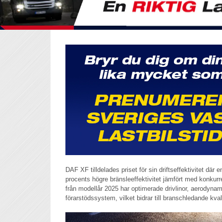
DAF XF tilldelades priset för sin driftseffektivitet där
procents högre bränsleeffektivitet jämfört med konkur
från modellår 2025 har optimerade drivlinor, aerodyna
förarstödssystem, vilket bidrar till branschledande kvali