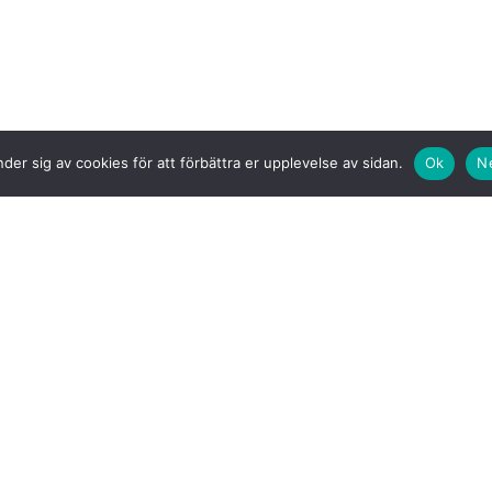
der sig av cookies för att förbättra er upplevelse av sidan.
Ok
N