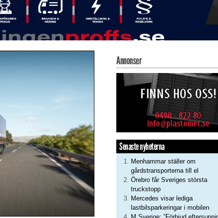
Annonser
Senaste nyheterna
Menhammar ställer om
gårdstransporterna till el
Örebro får Sveriges största
truckstopp
Mercedes visar lediga
lastbilsparkeringar i mobilen
M Sverige: ”Förbjud eftersupni