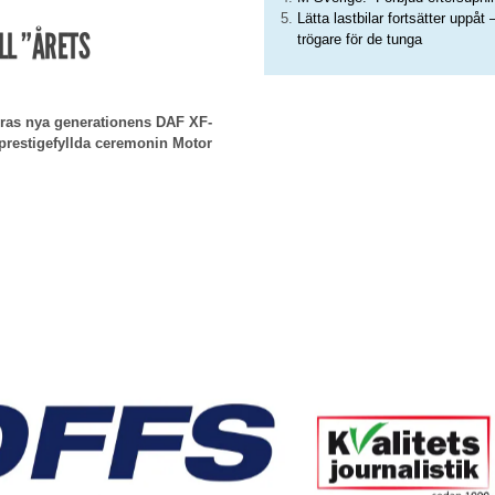
Lätta lastbilar fortsätter uppåt 
LL ”ÅRETS
trögare för de tunga
 deras nya generationens DAF XF-
en prestigefyllda ceremonin Motor