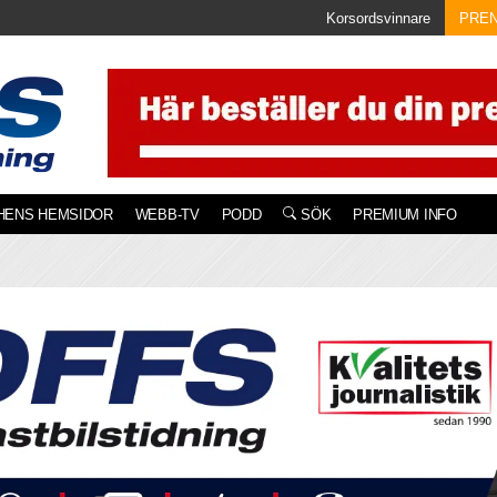
Korsordsvinnare
PRE
HENS HEMSIDOR
WEBB-TV
PODD
SÖK
PREMIUM INFO