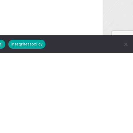
ej
Integritetspolicy