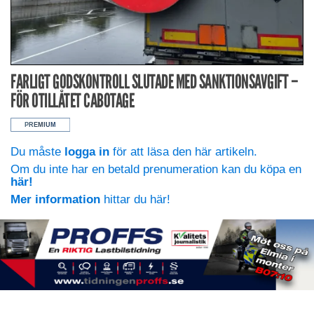
FARLIGT GODSKONTROLL SLUTADE MED SANKTIONSAVGIFT –
FÖR OTILLÅTET CABOTAGE
Du måste
logga in
för att läsa den här artikeln.
Om du inte har en betald prenumeration kan du köpa en
här!
Mer information
hittar du här!