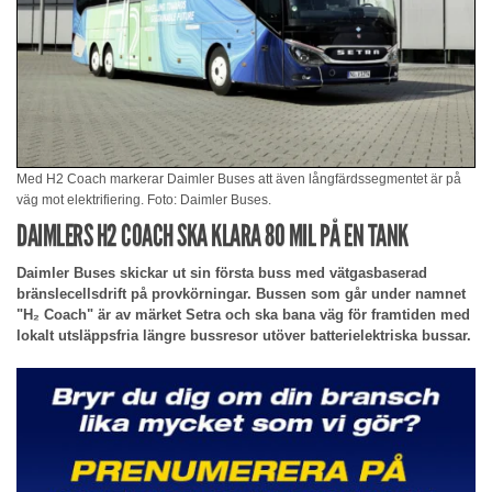
Med H2 Coach markerar Daimler Buses att även långfärdssegmentet är på
väg mot elektrifiering. Foto: Daimler Buses.
DAIMLERS H2 COACH SKA KLARA 80 MIL PÅ EN TANK
Daimler Buses skickar ut sin första buss med vätgasbaserad
bränslecellsdrift på provkörningar. Bussen som går under namnet
"H₂ Coach" är av märket Setra och ska bana väg för framtiden med
lokalt utsläppsfria längre bussresor utöver batterielektriska bussar.