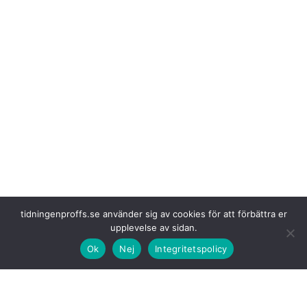
tidningenproffs.se använder sig av cookies för att förbättra er
upplevelse av sidan.
Hjärtat i den 13,9
meter långa bussen med modellbeteckningen S 517
HD är en kombination av två vätgastankar med en total tankkapacitet
Ok
Nej
Integritetspolicy
på 46 kilo och den cellcentriska bränslecellsenheten. Tillsammans med
Volvokoncernen strävar Daimler Truck efter målet att bli en
världsledande bränslecellstillverkare med det cellcentriska joint venture-
företaget och därmed ge ett avgörande bidrag till hållbara transporter
senast 2050.