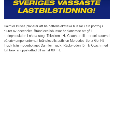
Daimler Buses planerar att ha batterielektriska bussar i sin portfölj i
slutet av decenniet. Bränslecellsbussar är planerade att gå i
serieproduktion i nästa steg. Tekniken i H₂ Coach är till stor del baserad
på drivkomponenterna i bränslecellslastbilen Mercedes-Benz GenH2
Truck från moderbolaget Daimler Truck. Räckvidden för H₂ Coach med
full tank är uppskattad till minst 80 mil.