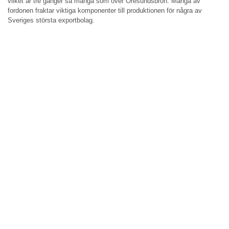
vilket är tre gånger så många som över Öresundsbron. Många av
fordonen fraktar viktiga komponenter till produktionen för några av
Sveriges största exportbolag.