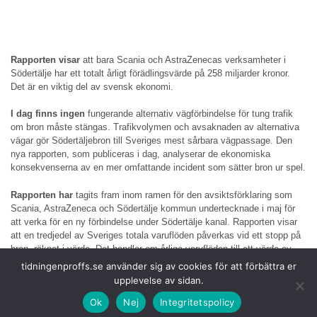
Rapporten visar
att bara Scania och AstraZenecas verksamheter i
Södertälje har ett totalt årligt förädlingsvärde på 258 miljarder kronor.
Det är en viktig del av svensk ekonomi.
I dag finns ingen
fungerande alternativ vägförbindelse för tung trafik
om bron måste stängas. Trafikvolymen och avsaknaden av alternativa
vägar gör Södertäljebron till Sveriges mest sårbara vägpassage. Den
nya rapporten, som publiceras i dag, analyserar de ekonomiska
konsekvenserna av en mer omfattande incident som sätter bron ur spel.
Rapporten har
tagits fram inom ramen för den avsiktsförklaring som
Scania, AstraZeneca och Södertälje kommun undertecknade i maj för
att verka för en ny förbindelse under Södertälje kanal. Rapporten visar
att en tredjedel av Sveriges totala varuflöden påverkas vid ett stopp på
bron, räknat i värde. Det handlar om årliga varuflöden till ett värde av
mer än 1 150 miljarder kronor som påverkas.
tidningenproffs.se använder sig av cookies för att förbättra er
upplevelse av sidan.
Andelen varor
som
skulle drabbas av markanta förseningar till följd av
Ok
Nej
Integritetspolicy
en incident motsvarar ett värde på 170 miljarder kronor. Det kan
jämföras med nästan hela skogsindustrins årliga exportvärde. Trots