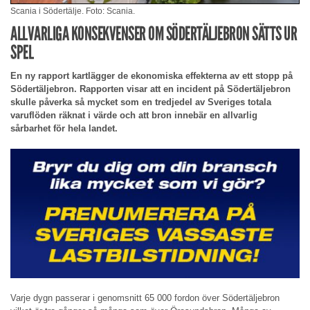
Scania i Södertälje. Foto: Scania.
ALLVARLIGA KONSEKVENSER OM SÖDERTÄLJEBRON SÄTTS UR
SPEL
En ny rapport kartlägger de ekonomiska effekterna av ett stopp på
Södertäljebron. Rapporten visar att en incident på Södertäljebron
skulle påverka så mycket som en tredjedel av Sveriges totala
varuflöden räknat i värde och att bron innebär en allvarlig
sårbarhet för hela landet.
Varje dygn passerar i genomsnitt 65 000 fordon över Södertäljebron