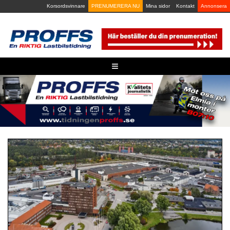
Skip
Korsordsvinnare
PRENUMERERA NU
Mina sidor
Kontakt
Annonsera
to
content
≡