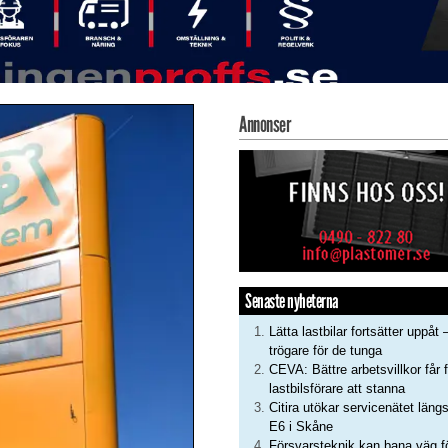
Annonser
Senaste nyheterna
Lätta lastbilar fortsätter uppåt 
trögare för de tunga
CEVA: Bättre arbetsvillkor får f
lastbilsförare att stanna
Citira utökar servicenätet läng
E6 i Skåne
Försvarsteknik kan bana väg f