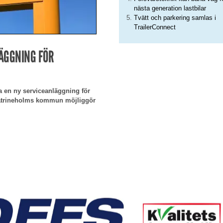
nästa generation lastbilar
Tvätt och parkering samlas i
TrailerConnect
ÄGGNING FÖR
a en ny serviceanläggning för
 Katrineholms kommun möjliggör