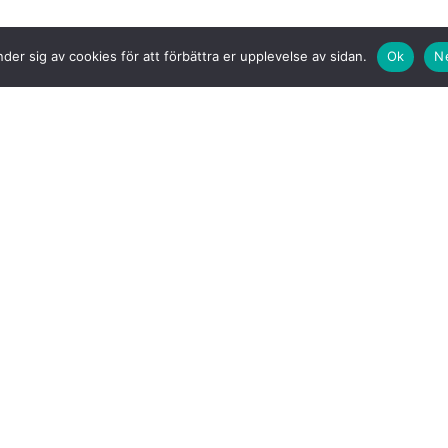
der sig av cookies för att förbättra er upplevelse av sidan.
Ok
N