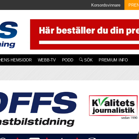
Korsordsvinnare
PRE
HENS HEMSIDOR
WEBB-TV
PODD
SÖK
PREMIUM INFO