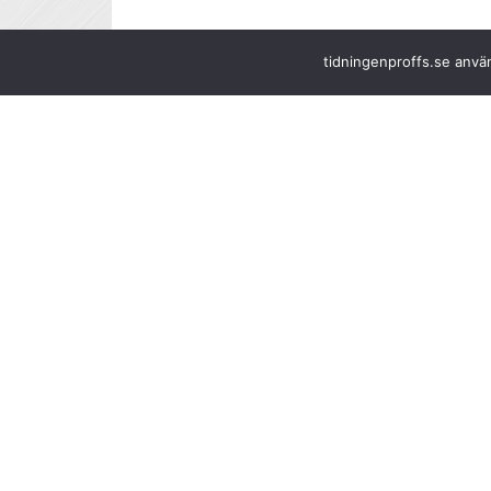
tidningenproffs.se använ