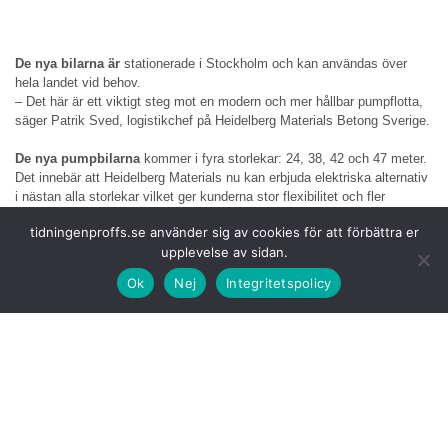
De nya bilarna är
stationerade i Stockholm och kan användas över
hela landet vid behov.
– Det här är ett viktigt steg mot en modern och mer hållbar pumpflotta,
säger Patrik Sved, logistikchef på Heidelberg Materials Betong Sverige.
De nya pumpbilarna
kommer i fyra storlekar: 24, 38, 42 och 47 meter.
Det innebär att Heidelberg Materials nu kan erbjuda elektriska alternativ
i nästan alla storlekar vilket ger kunderna stor flexibilitet och fler
hållbara val.
tidningenproffs.se använder sig av cookies för att förbättra er
upplevelse av sidan.
Utöver elektrisk
drift av pumpen innehåller de nya pumpbilarna flera
tekniska förbättringar som stärker både effektivitet och säkerhet.
Ok
Nej
Integritetspolicy
Ett flexibelt uppställningssystem som ger:
•
Snabb och smidig uppställning via fjärrkontroll eller display.
•
Maximal räckvidd som utnyttjar maskinens fulla potential.
•
Bättre säkerhet med realtidsvarningar och stabilitetskontroll.
•
Anpassningsbar uppställning även där utrymmet är begränsat.
•
HVO-diesel – samtliga fordon körs på förnybart bränsle.
•
Effektivare pumpning – jämnare flöde ger upp till 3 % högre
effektivitet.