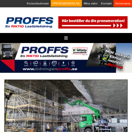
Skip
Korsordsvinnare
PRENUMERERA NU
Mina sidor
Kontakt
Annonsera
to
content
≡