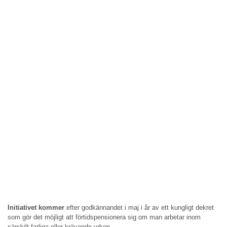
Initiativet kommer
efter godkännandet i maj i år av ett kungligt dekret
som gör det möjligt att förtidspensionera sig om man arbetar inom
särskilt farliga eller krävande yrken.