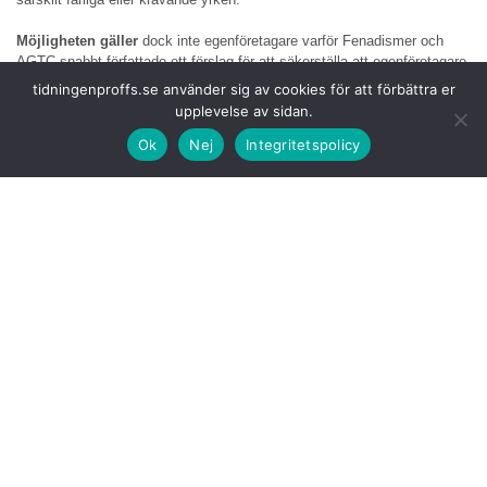
Möjligheten gäller
dock inte egenföretagare varför Fenadismer och
AGTC snabbt författade ett förslag för att säkerställa att egenföretagare
också kan dra nytta av förtidspensionering som redan finns för andra
tidningenproffs.se använder sig av cookies för att förbättra er
högrisksektorer.
upplevelse av sidan.
Ok
Nej
Integritetspolicy
I kravet i förbundens
gemensamma skrivning framför förbunden: ”
Att
vara egenföretagare inom transportsektorn är inte begränsat till tid
bakom ratten. Det innebär också att hantera verksamheten, planera
logistik och bära det fulla ansvaret och riskerna med det.” Man lyfter i
dokumentet att kombinationen av fysisk belastning, mental trötthet,
ökat ansvar och kronisk stress motiverar behovet av tidigare
pensionering”.
En viktig punkt i
dokumentet är det höga antalet olycksfall inom
transportsektorn. 2024 registrerades 41 132 arbetsrelaterade olyckor
inom transport- och lagerbranschen år 2024 varav 138 dödliga, detta
enligt Spaniens arbetsministerium.
Med en dödlighet
på 12,6 dödsfall per 100 000 arbetare rankas sektorn
som den näst farligaste i landet efter gruvdrift varför yrket ska klassas
som ett högriskyrke.