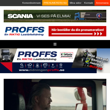
Skip
Korsordsvinnare
PRENUMERERA NU
Mina sidor
Kontakt
Annonsera
to
content
≡