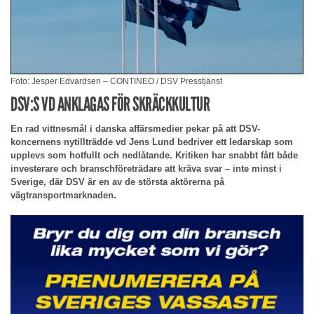
Foto: Jesper Edvardsen – CONTINEO / DSV Presstjänst
DSV:S VD ANKLAGAS FÖR SKRÄCKKULTUR
En rad vittnesmål i danska affärsmedier pekar på att DSV-
koncernens nytillträdde vd Jens Lund bedriver ett ledarskap som
upplevs som hotfullt och nedlåtande. Kritiken har snabbt fått både
investerare och branschföreträdare att kräva svar – inte minst i
Sverige, där DSV är en av de största aktörerna på
vägtransportmarknaden.