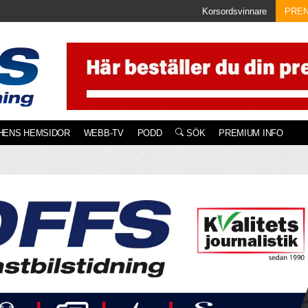
Korsordsvinnare
PRE
HENS HEMSIDOR
WEBB-TV
PODD
SÖK
PREMIUM INFO